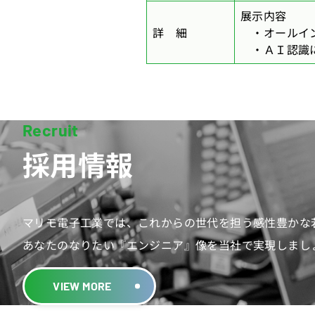
展示内容
詳 細
・オールイン
・ＡＩ認識に
採用情報
マリモ電子工業では、これからの世代を担う感性豊かな
あなたのなりたい『エンジニア』像を当社で実現しまし
VIEW MORE