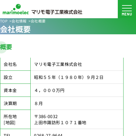
TOP
会社情報
会社概要
会社概要
概要
会社名
マリモ電子工業株式会社
設立
昭和５５年（１９８０年）９月２日
資本金
４，０００万円
決算期
８月
所在地
〒386-0032
[地図]
上田市諏訪形１０７１番地
TEL
0268-27-9644