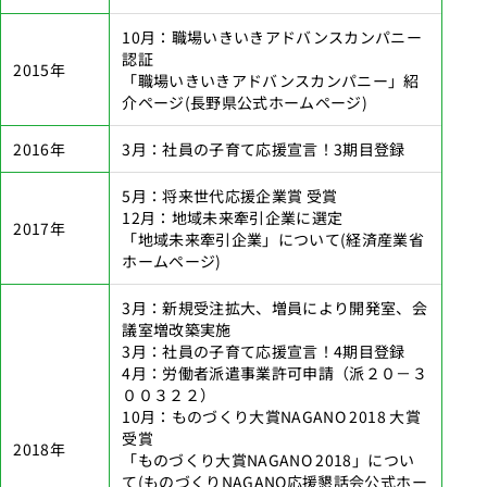
10月：職場いきいきアドバンスカンパニー
認証
2015年
「職場いきいきアドバンスカンパニー」紹
介ページ
(長野県公式ホームページ)
2016年
3月：社員の子育て応援宣言！3期目登録
5月：将来世代応援企業賞 受賞
12月：地域未来牽引企業に選定
2017年
「地域未来牽引企業」について
(経済産業省
ホームページ)
3月：新規受注拡大、増員により開発室、会
議室増改築実施
3月：社員の子育て応援宣言！4期目登録
4月：労働者派遣事業許可申請（派２０－３
００３２２）
10月：ものづくり大賞NAGANO 2018 大賞
受賞
2018年
「ものづくり大賞NAGANO 2018」につい
て
(ものづくりNAGANO応援懇話会公式ホー