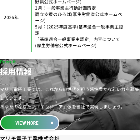
野県公式ホームページ)
3月：一般事業主行動計画策定
両立支援のひろば
(厚生労働省公式ホームペ
2026年
ージ)
5月：(2025年度基準)基準適合一般事業主認
定
「基準適合一般事業主認定」内容について
(厚生労働省公式ホームページ)
採用情報
マリモ電子工業では、これからの世代を担う感性豊かな若い力を募集
しています。
あなたのなりたい『エンジニア』像を当社で実現しましょう。
VIEW MORE
マリモ電子工業株式会社