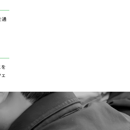
を通
とを
ウェ