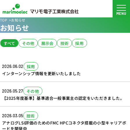
TOP
お知らせ
お知らせ
すべて
その他
展示会
技術
採用
採用
2026.06.02
インターンシップ情報を更新いたしました
その他
2026.05.27
【2025年度基準】基準適合一般事業主の認定をいただきました。
技術
2026.03.05
アナログLSI評価のためのFMC HPCコネクタ搭載の小型キャリアボ
ードを開発中